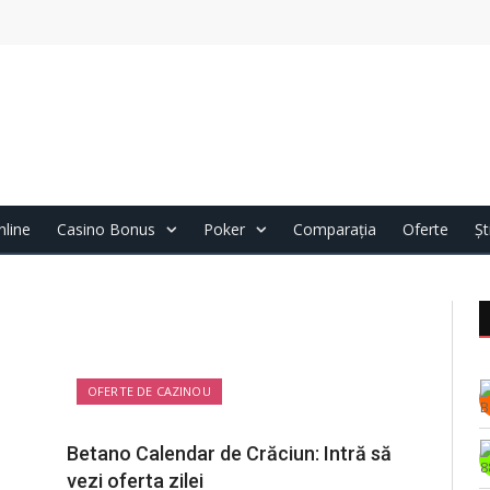
line
Casino Bonus
Poker
Comparația
Oferte
Șt
OFERTE DE CAZINOU
Betano Calendar de Crăciun: Intră să
vezi oferta zilei