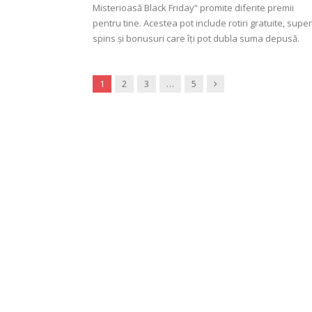
Misterioasă Black Friday” promite diferite premii
pentru tine. Acestea pot include rotiri gratuite, super
spins și bonusuri care îți pot dubla suma depusă.
Next
1
2
3
…
5