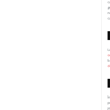
c
g
n
c
L
o
b
d
Î
p
j