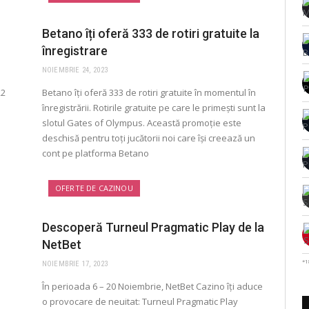
Betano îți oferă 333 de rotiri gratuite la
înregistrare
NOIEMBRIE 24, 2023
22
Betano îți oferă 333 de rotiri gratuite în momentul în
înregistrării. Rotirile gratuite pe care le primești sunt la
slotul Gates of Olympus. Această promoție este
deschisă pentru toți jucătorii noi care își creează un
cont pe platforma Betano
OFERTE DE CAZINOU
Descoperă Turneul Pragmatic Play de la
NetBet
*1
NOIEMBRIE 17, 2023
În perioada 6 – 20 Noiembrie, NetBet Cazino îți aduce
o provocare de neuitat: Turneul Pragmatic Play