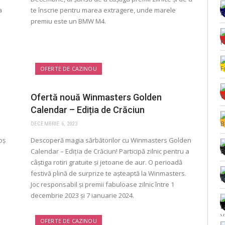
a
te înscrie pentru marea extragere, unde marele
premiu este un BMW M4.
OFERTE DE CAZINOU
Ofertă nouă Winmasters Golden
Calendar – Ediția de Crăciun
DECEMBRIE 6, 2023
oș
Descoperă magia sărbătorilor cu Winmasters Golden
Calendar – Ediția de Crăciun! Participă zilnic pentru a
câștiga rotiri gratuite și jetoane de aur. O perioadă
festivă plină de surprize te așteaptă la Winmasters.
Joc responsabil și premii fabuloase zilnic între 1
decembrie 2023 și 7 ianuarie 2024.
OFERTE DE CAZINOU