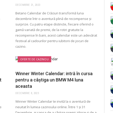
DECEMBRIE 21, 2023
Betano Calendar de Crăciun transformă luna
ă
decembrie într-o aventură plină de recompense și
surprize. Cu patru etape distincte, fiecare oferind o
gamă variată de premii, de la rotiri gratuite la
recompense în bani, acest calendar este un adevărat
festival al cadourilor pentru iubitorii de jocuri de
cazino.
OFERTE DE CAZINOU
Winner Winter Calendar: intră în cursa
t
pentru a câștiga un BMW M4 luna
aceasta
DECEMBRIE 8, 2023
Winner Winter Calendar te invită la o aventură de
de
neuitat în lumea cazinoului online. Între 1 și 31
Decembrie, ai șansa de a câștiga premii zilnice și de a