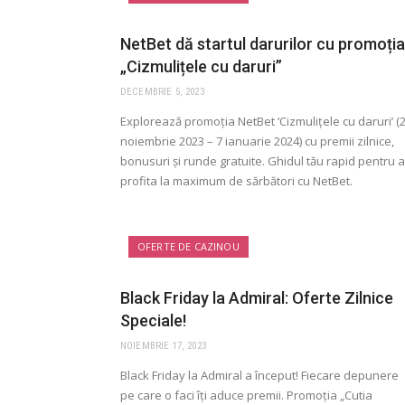
NetBet dă startul darurilor cu promoția
„Cizmulițele cu daruri”
DECEMBRIE 5, 2023
Explorează promoția NetBet ‘Cizmulițele cu daruri’ (
noiembrie 2023 – 7 ianuarie 2024) cu premii zilnice,
bonusuri și runde gratuite. Ghidul tău rapid pentru a
profita la maximum de sărbători cu NetBet.
OFERTE DE CAZINOU
Black Friday la Admiral: Oferte Zilnice
Speciale!
NOIEMBRIE 17, 2023
Black Friday la Admiral a început! Fiecare depunere
pe care o faci îți aduce premii. Promoția „Cutia