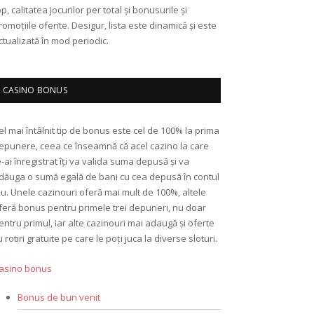
op, calitatea jocurilor per total și bonusurile și
romoțiile oferite. Desigur, lista este dinamică și este
ctualizată în mod periodic.
CASINO BONUS
el mai întâlnit tip de bonus este cel de 100% la prima
epunere, ceea ce înseamnă că acel cazino la care
e-ai înregistrat îți va valida suma depusă și va
dăuga o sumă egală de bani cu cea depusă în contul
ău. Unele cazinouri oferă mai mult de 100%, altele
feră bonus pentru primele trei depuneri, nu doar
entru primul, iar alte cazinouri mai adaugă și oferte
u rotiri gratuite pe care le poți juca la diverse sloturi.
asino bonus
Bonus de bun venit