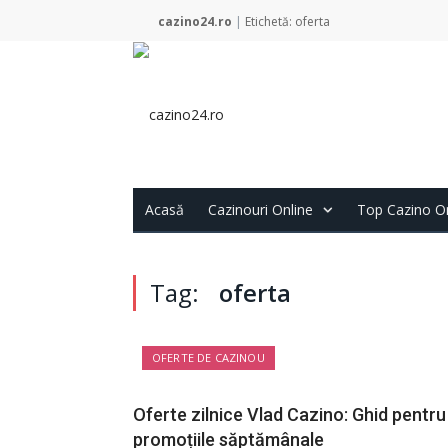
cazino24.ro
|
Etichetă: oferta
Acasă
Cazinouri Online
Top Cazino On
Tag:
oferta
OFERTE DE CAZINOU
Oferte zilnice Vlad Cazino: Ghid pentru
promoțiile săptămânale