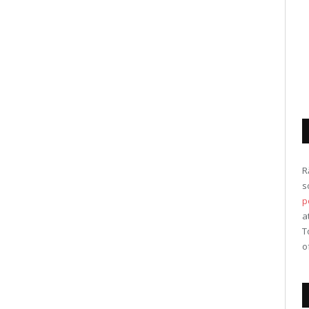
R
s
p
a
T
o