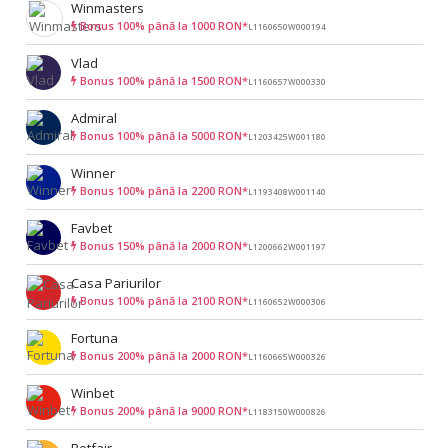
Winmasters
Bonus 100% până la 1000 RON*
L1160650W000194
Vlad
Bonus 100% până la 1500 RON*
L1160657W000330
Admiral
Bonus 100% până la 5000 RON*
L1203425W001180
Winner
Bonus 100% până la 2200 RON*
L1193408W001140
Favbet
Bonus 150% până la 2000 RON*
L1200662W001197
Casa Pariurilor
Bonus 100% până la 2100 RON*
L1160652W000306
Fortuna
Bonus 200% până la 2000 RON*
L1160665W000326
Winbet
Bonus 200% până la 9000 RON*
L1183150W000826