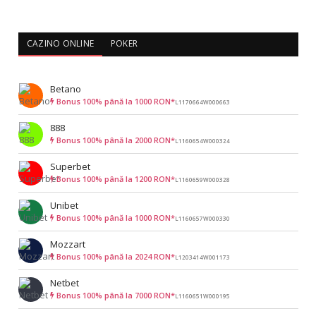
CAZINO ONLINE
POKER
Betano
Bonus 100% până la 1000 RON*
L1170664W000663
888
Bonus 100% până la 2000 RON*
L1160654W000324
Superbet
Bonus 100% până la 1200 RON*
L1160659W000328
Unibet
Bonus 100% până la 1000 RON*
L1160657W000330
Mozzart
Bonus 100% până la 2024 RON*
L1203414W001173
Netbet
Bonus 100% până la 7000 RON*
L1160651W000195