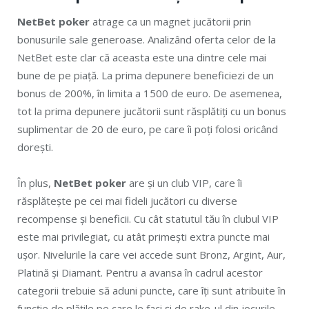
NetBet poker
atrage ca un magnet jucătorii prin
bonusurile sale generoase. Analizând oferta celor de la
NetBet este clar că aceasta este una dintre cele mai
bune de pe piață. La prima depunere beneficiezi de un
bonus de 200%, în limita a 1500 de euro. De asemenea,
tot la prima depunere jucătorii sunt răsplătiți cu un bonus
suplimentar de 20 de euro, pe care îi poți folosi oricând
dorești.
În plus,
NetBet poker
are și un club VIP, care îi
răsplătește pe cei mai fideli jucători cu diverse
recompense și beneficii. Cu cât statutul tău în clubul VIP
este mai privilegiat, cu atât primești extra puncte mai
ușor. Nivelurile la care vei accede sunt Bronz, Argint, Aur,
Platină și Diamant. Pentru a avansa în cadrul acestor
categorii trebuie să aduni puncte, care îți sunt atribuite în
funcție de plățile pe care le faci și de rake-ul din jocurile