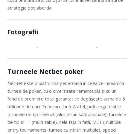
lucru te ajută să îți cunoști mai bine adversarii și să știi ce
strategie poți aborda.
Fotografii
Turneele Netbet poker
NetBet este o platformă generoasă în ceea ce înseamnă
turnee de poker, cu o diversitate remarcabilă și cu un
fond de premiere total garantat ce depășește suma de 5
milioane de euro în fiecare lună. Astfel, poți alege dintre
turneele de tip freeroll (zilnice sau săptămânale), turneele
de tip MTT (multi-table), cele față în față, MET (multiple
entry tournaments, turnee cu intrări multiple), speed