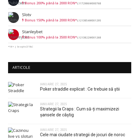
Bonus 200% până la 2000 RON*
L1172986W000768
Slotv
Bonus 150% până la 2000 RON*
L1213854W001295
Stanleybet
Bonus 100% până la 3500 RON*
L1213822W001268
*18+ | Se aplică T&C
ARTICOLE
IANUARIE 27, 2025
Poker straddle explicat : Ce trebuie să știi
IANUARIE 27, 2025
Strategii la Craps : Cum să-ți maximizezi
șansele de câștig
IANUARIE 27, 2025
Cele mai ciudate strategii de jocuri de noroc