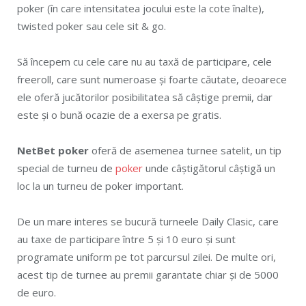
poker (în care intensitatea jocului este la cote înalte),
twisted poker sau cele sit & go.
Să începem cu cele care nu au taxă de participare, cele
freeroll, care sunt numeroase și foarte căutate, deoarece
ele oferă jucătorilor posibilitatea să câștige premii, dar
este și o bună ocazie de a exersa pe gratis.
NetBet poker
oferă de asemenea turnee satelit, un tip
special de turneu de
poker
unde câștigătorul câștigă un
loc la un turneu de poker important.
De un mare interes se bucură turneele Daily Clasic, care
au taxe de participare între 5 și 10 euro și sunt
programate uniform pe tot parcursul zilei. De multe ori,
acest tip de turnee au premii garantate chiar și de 5000
de euro.