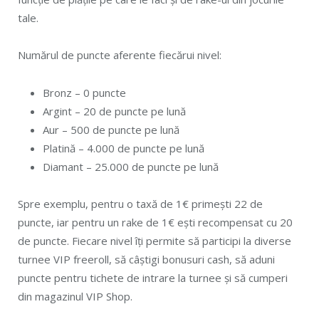
tale.
Numărul de puncte aferente fiecărui nivel:
Bronz – 0 puncte
Argint – 20 de puncte pe lună
Aur – 500 de puncte pe lună
Platină – 4.000 de puncte pe lună
Diamant – 25.000 de puncte pe lună
Spre exemplu, pentru o taxă de 1€ primești 22 de
puncte, iar pentru un rake de 1€ ești recompensat cu 20
de puncte. Fiecare nivel îți permite să participi la diverse
turnee VIP freeroll, să câștigi bonusuri cash, să aduni
puncte pentru tichete de intrare la turnee și să cumperi
din magazinul VIP Shop.