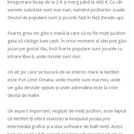
înregistrare încep de la 2 € și merg până la 400 €. Cu cât
sumele solicitate sunt mai mari, numărul jucătorilor scade.
Destul de populare sunt și jocurile față în față (heads-up).
Foarte greu vei găsi o masă la care să nu fie mulți jucători
gata să câștige bani cash. În orice moment al zilei poți găsi
jocuri pe gustul tău, însă foarte populare sunt jocurile cu
intrare liberă, unde mizele sunt mici.
Un alt joc care se bucură de un interes mare la NetBet
este Pot-Limit Omaha, unde mizele sunt mai mici, unde
vei găsi destule opțiuni și unde adrenalina este la cote
destul de înalte.
Un aspect important, neglijat de mulți jucători, este faptul
că NetBet îți oferă statistici la începutul jocului prin
intermediul graficii și a unui software de înalt nivel. Acest