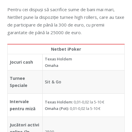
Pentru cei dispuși să sacrifice sume de bani mai mari,
NetBet pune la dispoziție turnee high rollers, care au taxe
de participare de până la 300 de euro, cu premii
garantate de până la 25000 de euro.
Netbet iPoker
Texas Holdem
Jocuri cash
Omaha
Turnee
Sit & Go
Speciale
Intervale
Texas Holdem:
0,01-0,02 la 5-10 €
pentru miză
Omaha (Pot):
0,01-0,02 la 5-10 €
Jucători activi
online (în
2500