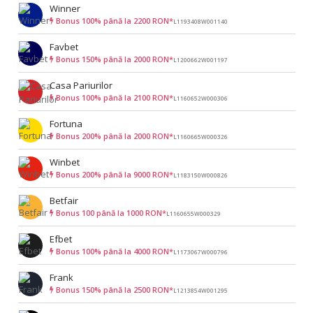
Winner
Bonus 100% până la 2200 RON*
L1193408W001140
Favbet
Bonus 150% până la 2000 RON*
L1200662W001197
Casa Pariurilor
Bonus 100% până la 2100 RON*
L1160652W000306
Fortuna
Bonus 200% până la 2000 RON*
L1160665W000326
Winbet
Bonus 200% până la 9000 RON*
L1183150W000826
Betfair
Bonus 100 până la 1000 RON*
L1160655W000329
Efbet
Bonus 100% până la 4000 RON*
L1173067W000796
Frank
Bonus 150% până la 2500 RON*
L1213854W001295