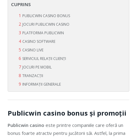
CUPRINS
PUBLICWIN CASINO BONUS
JOCURI PUBLICWIN CASINO
PLATFORMA PUBLICWIN
CASINO SOFTWARE
CASINO LIVE
SERVICIUL RELAȚII CLIENȚI
JOCURI PE MOBIL
TRANZACȚII
INFORMAȚII GENERALE
Publicwin casino bonus și promoții
Publicwin casino
este printre companiile care oferă un
bonus foarte atractiv pentru jucătorii săi. Astfel, la prima