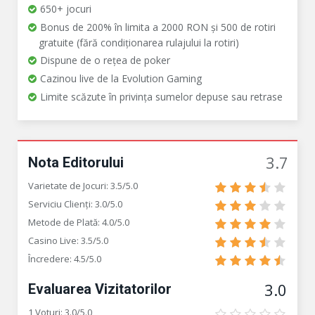
650+ jocuri
Bonus de 200% în limita a 2000 RON și 500 de rotiri
gratuite (fără condiționarea rulajului la rotiri)
Dispune de o rețea de poker
Cazinou live de la Evolution Gaming
Limite scăzute în privința sumelor depuse sau retrase
3.7
Nota Editorului
Varietate de Jocuri: 3.5/5.0
Serviciu Clienți: 3.0/5.0
3.5
Metode de Plată: 4.0/5.0
3
Casino Live: 3.5/5.0
4
Încredere: 4.5/5.0
3.5
4.5
3.0
Evaluarea Vizitatorilor
1
Voturi
:
3.0/5.0