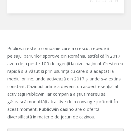
3.0
Publicwin este o companie care a crescut repede în
peisajul pariurilor sportive din România, astfel că în 2017
avea deja peste 100 de agenții la nivel național. Creșterea
rapidă s-a văzut și prin ușurința cu care s-a adaptat la
mediul online, unde activează din 2017 și unde s-a extins
constant. Cazinoul online a devenit un aspect esențial al
activității Publicwin, iar compania a știut mereu să
găsească modalități atractive de a convinge jucătorii. În
acest moment,
Publicwin casino
are o ofertă
diversificată în materie de jocuri de cazinou.