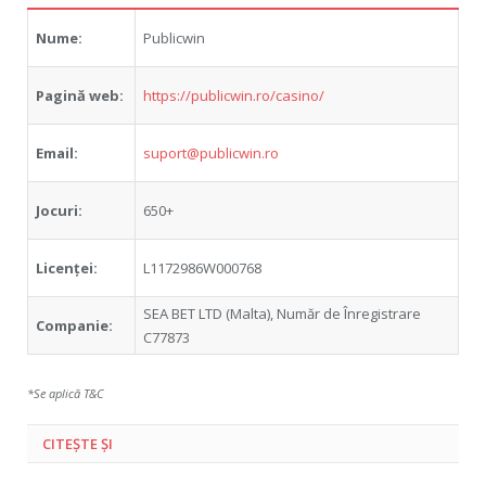
Nume:
Publicwin
Pagină web:
https://publicwin.ro/casino/
Email:
suport@publicwin.ro
Jocuri:
650+
Licenței:
L1172986W000768
SEA BET LTD (Malta), Număr de Înregistrare
Companie:
C77873
*Se aplică T&C
CITEȘTE ȘI