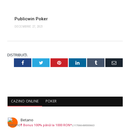
Publicwin Poker
DECEMBRIE 27, 2021
DISTRIBUIȚI.
Facebook
Twitter
Pinterest
LinkedIn
Tumblr
Email
CAZINO ONLINE
POKER
Betano
Bonus 100% până la 1000 RON*
L1170664W000663