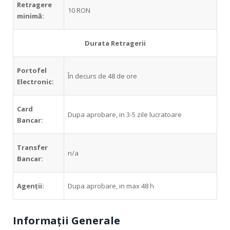
Retragere
10 RON
minimă:
Durata Retragerii
Portofel
În decurs de 48 de ore
Electronic:
Card
Dupa aprobare, in 3-5 zile lucratoare
Bancar:
Transfer
n/a
Bancar:
Agenții:
Dupa aprobare, in max 48 h
Informații Generale