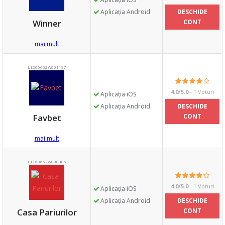
Aplicația Android
DESCHIDE
Winner
CONT
mai mult
L1200662W001197
4.0/5.0
-
1
Voturi
Aplicația iOS
Aplicația Android
DESCHIDE
Favbet
CONT
mai mult
L1160652W000306
4.0/5.0
-
1
Voturi
Aplicația iOS
Aplicația Android
DESCHIDE
Casa Pariurilor
CONT