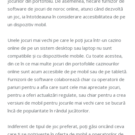
jocurilor din portofoliu. De asemenea, fiecare furnizor de
software de jocuri de noroc online, atunci când dezvoltă
un joc, ia întotdeauna în considerare accesibilitatea de pe
un dispozitiv mobil.
Unele jocuri mai vechi pe care le poți juca într-un cazino
online de pe un sistem desktop sau laptop nu sunt
compatibile și cu dispozitivele mobile. Cu toate acestea,
din ce în ce mai multe jocuri din portofoliile cazinourilor
online sunt acum accesibile de pe mobil sau de pe tabletă.
Furnizorii de software colaborează chiar cu operatorii de
pariuri pentru a afla care sunt cele mai apreciate jocuri,
pentru a oferi actualizări regulate, sau chiar pentru a crea
versiuni de mobil pentru jocurile mai vechi care se bucură
încă de popularitate în rândul jucătorilor.
Indiferent de tipul de joc preferat, poți găsi oricând ceva
care ți se potrivește în oferta de mobil a operatorilor de