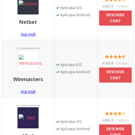
4.0/5.0
-
1
Voturi
Aplicația iOS
Aplicația Android
DESCHIDE
Netbet
CONT
mai mult
L1160650W000194
4.7/5.0
-
3
Voturi
Aplicația iOS
Aplicația Android
DESCHIDE
CONT
Winmasters
mai mult
L1160657W000330
4.0/5.0
-
1
Voturi
Aplicația iOS
Aplicația Android
DESCHIDE
CONT