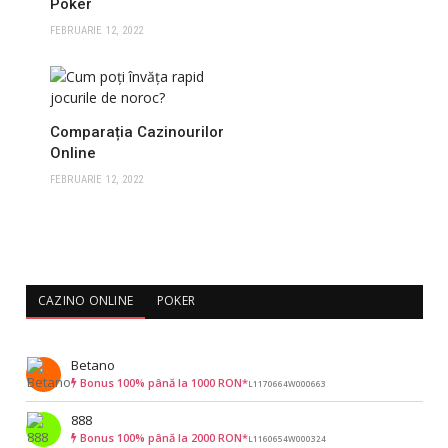
Poker
FEBRUARIE 12, 2022
Comparația Cazinourilor
Online
FEBRUARIE 12, 2022
CAZINO ONLINE
POKER
Betano
Bonus 100% până la 1000 RON*
L1170664W000663
888
Bonus 100% până la 2000 RON*
L1160654W000324