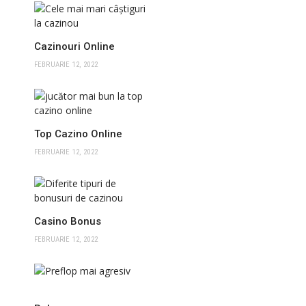
Cazinouri Online
FEBRUARIE 12, 2022
Top Cazino Online
FEBRUARIE 12, 2022
Casino Bonus
FEBRUARIE 12, 2022