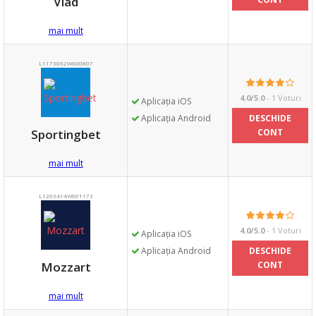
Vlad
mai mult
L1173062W000807
4.0/5.0
-
1
Voturi
Aplicația iOS
Aplicația Android
DESCHIDE
Sportingbet
CONT
mai mult
L1203414W001173
4.0/5.0
-
1
Voturi
Aplicația iOS
Aplicația Android
DESCHIDE
Mozzart
CONT
mai mult