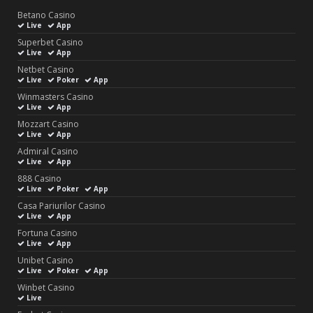
Betano Casino
Live
App
Superbet Casino
Live
App
Netbet Casino
Live
Poker
App
Winmasters Casino
Live
App
Mozzart Casino
Live
App
Admiral Casino
Live
App
888 Casino
Live
Poker
App
Casa Pariurilor Casino
Live
App
Fortuna Casino
Live
App
Unibet Casino
Live
Poker
App
Winbet Casino
Live