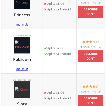
4.0/5.0
-
1
Voturi
Aplicația iOS
Aplicația Android
DESCHIDE
Princess
CONT
mai mult
L1172986W000768
3.0/5.0
-
1
Voturi
Aplicația iOS
Aplicația Android
DESCHIDE
Publicwin
CONT
mai mult
L1213854W001295
4.0/5.0
-
1
Voturi
Aplicația iOS
Aplicația Android
DESCHIDE
Slotv
CONT