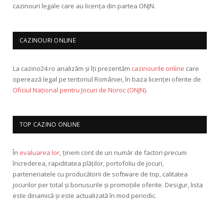
cazinouri legale care au licența din partea ONJN.
CAZINOURI ONLINE
La cazino24.ro analizăm și îți prezentăm
cazinourile online
care
operează legal pe teritoriul României, în baza licenței oferite de
Oficiul Național pentru Jocuri de Noroc (ONJN)
.
TOP CAZINO ONLINE
În
evaluarea lor
, ținem cont de un număr de factori precum
încrederea, rapiditatea plăților, portofoliu de jocuri,
parteneriatele cu producătorii de software de top, calitatea
jocurilor per total și bonusurile și promoțiile oferite. Desigur, lista
este dinamică și este actualizată în mod periodic.