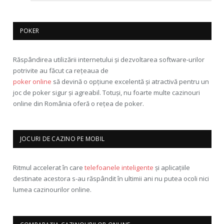
POKER
Răspândirea utilizării internetului și dezvoltarea software-urilor
potrivite au făcut ca rețeaua de
poker online
să devină o opțiune excelentă și atractivă pentru un
joc de poker sigur și agreabil. Totuși, nu foarte multe cazinouri
online din România oferă o rețea de poker.
JOCURI DE CAZINO PE MOBIL
Ritmul accelerat în care
telefoanele inteligente
și aplicațiile
destinate acestora s-au răspândit în ultimii ani nu putea ocoli nici
lumea cazinourilor online.