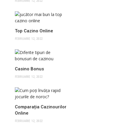
FEBRUARIE 12, 2022
Top Cazino Online
FEBRUARIE 12, 2022
Casino Bonus
FEBRUARIE 12, 2022
Comparația Cazinourilor
Online
FEBRUARIE 12, 2022