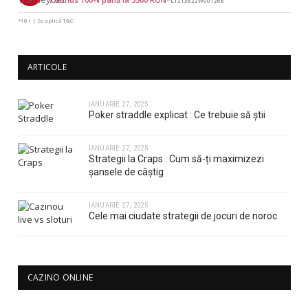
L1213822W001268
*18+ | Se aplică T&C
ARTICOLE
IANUARIE 27, 2025
Poker straddle explicat : Ce trebuie să știi
IANUARIE 27, 2025
Strategii la Craps : Cum să-ți maximizezi
șansele de câștig
IANUARIE 27, 2025
Cele mai ciudate strategii de jocuri de noroc
CAZINO ONLINE