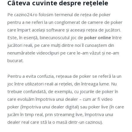
Câteva cuvinte despre rețelele
Pe cazino24.ro folosim termenul de rețea de poker
pentru a ne referi la un conglomerat de camere de poker
care împart același software și aceeași rețea de jucători.
Este, în esență, binecunoscutul joc de
poker online
între
jucători reali, pe care mulți dintre noi îl cunoaștem din
nenumăratele videoclipuri pe care le-am văzut și ne-am
bucurat.
Pentru a evita confuzia, rețeaua de poker se referă la un
joc între utilizatori reali ai rețelei, din întreaga lume. Nu
trebuie confundată, de exemplu, cu jocurile de poker în
care evoluăm împotriva unui dealer – cum ar fi video
poker (împotriva unui dealer digital) sau poker live (în care
jucăm în timp real, prin streaming live, împotriva unui
dealer real care stă la o masă dintr-un cazinou).