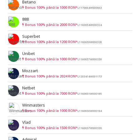
Betano
Bonus 100% până la 1000 RON*
L1170664W000663
888
Bonus 100% până la 2000 RON*
L1160654W000324
Superbet
Bonus 100% până la 1200 RON*
L1160659W000328
Unibet
Bonus 100% până la 1000 RON*
L1160657W000330
Mozzart
Bonus 100% până la 2024 RON*
L1203414W001173
Netbet
Bonus 100% până la 7000 RON*
L1160651W000195
Winmasters
Bonus 100% până la 1000 RON*
L1160650W000194
Vlad
Bonus 100% până la 1500 RON*
L1160657W000330
Admiral