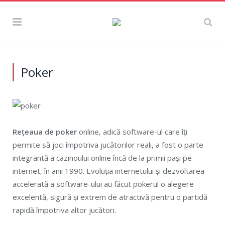
Poker
Rețeaua de poker
online, adică software-ul care îți
permite să joci împotriva jucătorilor reali, a fost o parte
integrantă a cazinoului online încă de la primii pași pe
internet, în anii 1990. Evoluția internetului și dezvoltarea
accelerată a software-ului au făcut pokerul o alegere
excelentă, sigură și extrem de atractivă pentru o partidă
rapidă împotriva altor jucători.