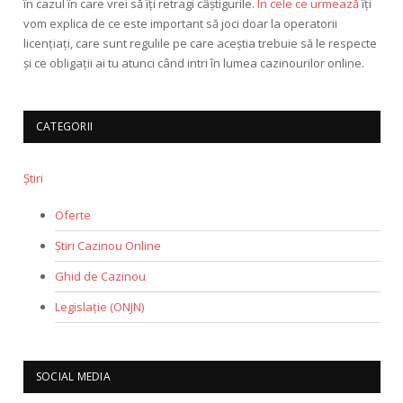
în cazul în care vrei să îți retragi câștigurile.
În cele ce urmează
îți
vom explica de ce este important să joci doar la operatorii
licențiați, care sunt regulile pe care aceștia trebuie să le respecte
și ce obligații ai tu atunci când intri în lumea cazinourilor online.
CATEGORII
Știri
Oferte
Știri Cazinou Online
Ghid de Cazinou
Legislație (ONJN)
SOCIAL MEDIA