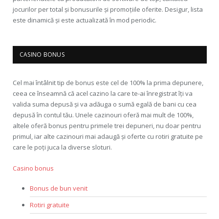
jocurilor per total și bonusurile și promoțiile oferite. Desigur, lista
este dinamică și este actualizată în mod periodic.
CASINO BONUS
Cel mai întâlnit tip de bonus este cel de 100% la prima depunere,
ceea ce înseamnă că acel cazino la care te-ai înregistrat îți va
valida suma depusă și va adăuga o sumă egală de bani cu cea
depusă în contul tău. Unele cazinouri oferă mai mult de 100%,
altele oferă bonus pentru primele trei depuneri, nu doar pentru
primul, iar alte cazinouri mai adaugă și oferte cu rotiri gratuite pe
care le poți juca la diverse sloturi.
Casino bonus
Bonus de bun venit
Rotiri gratuite