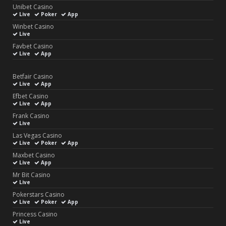
Unibet Casino
Live
Poker
App
Winbet Casino
Live
Favbet Casino
Live
App
Betfair Casino
Live
App
Efbet Casino
Live
App
Frank Casino
Live
Las Vegas Casino
Live
Poker
App
Maxbet Casino
Live
App
Mr Bit Casino
Live
Pokerstars Casino
Live
Poker
App
Princess Casino
Live