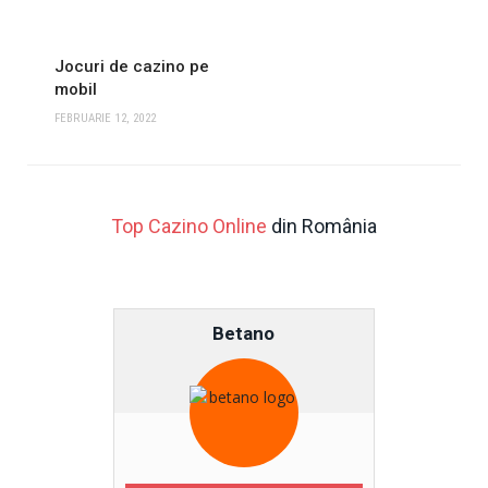
Jocuri de cazino pe
mobil
FEBRUARIE 12, 2022
Top Cazino Online
din România
Betano