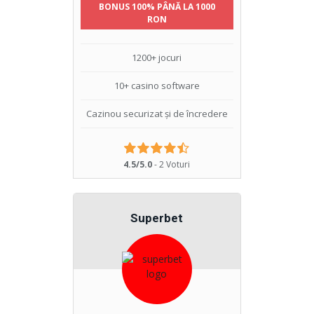
BONUS 100% PÂNĂ LA 1000
RON
1200+ jocuri
10+ casino software
Cazinou securizat și de încredere
4.5/5.0
-
2
Voturi
Superbet