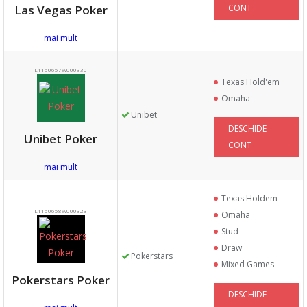
Las Vegas Poker
CONT
mai mult
L1160657W000330
Texas Hold'em
Omaha
Unibet
DESCHIDE
Unibet Poker
CONT
mai mult
Texas Holdem
L1160658W000323
Omaha
Stud
Draw
Pokerstars
Mixed Games
Pokerstars Poker
DESCHIDE