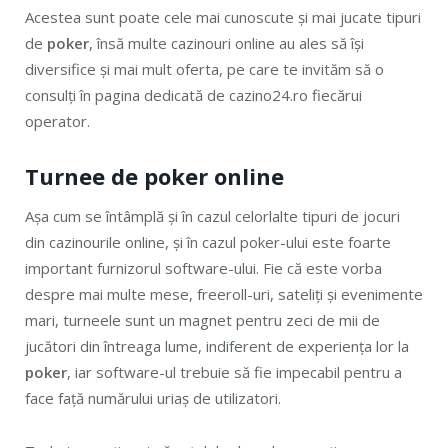
Acestea sunt poate cele mai cunoscute și mai jucate tipuri
de
poker
, însă multe cazinouri online au ales să își
diversifice și mai mult oferta, pe care te invităm să o
consulți în pagina dedicată de cazino24.ro fiecărui
operator.
Turnee de poker online
Așa cum se întâmplă și în cazul celorlalte tipuri de jocuri
din cazinourile online, și în cazul poker-ului este foarte
important furnizorul software-ului. Fie că este vorba
despre mai multe mese, freeroll-uri, sateliți și evenimente
mari, turneele sunt un magnet pentru zeci de mii de
jucători din întreaga lume, indiferent de experiența lor la
poker
, iar software-ul trebuie să fie impecabil pentru a
face față numărului uriaș de utilizatori.