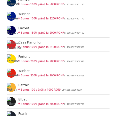
Bonus 100% până la 5000 RON*
L1203425W001180
Winner
Bonus 100% până la 2200 RON*
L1193408W001140
Favbet
Bonus 150% până la 2000 RON*
L1200662W001197
Casa Pariurilor
Bonus 100% până la 2100 RON*
L1160652W000306
Fortuna
Bonus 200% până la 2000 RON*
L1160665W000326
Winbet
Bonus 200% până la 9000 RON*
L1183150W000826
Betfair
Bonus 100 până la 1000 RON*
L1160655W000329
Efbet
Bonus 100% până la 4000 RON*
L1173067W000796
Frank