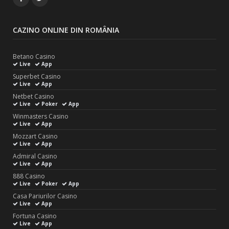
CAZINO ONLINE DIN ROMÂNIA
Betano Casino
Live
App
Superbet Casino
Live
App
Netbet Casino
Live
Poker
App
Winmasters Casino
Live
App
Mozzart Casino
Live
App
Admiral Casino
Live
App
888 Casino
Live
Poker
App
Casa Pariurilor Casino
Live
App
Fortuna Casino
Live
App