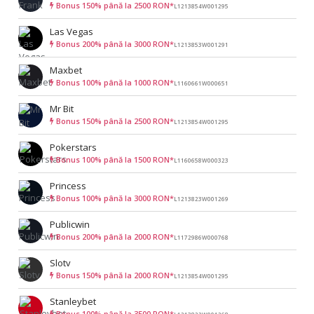
Bonus 150% până la 2500 RON*
L1213854W001295
Las Vegas
Bonus 200% până la 3000 RON*
L1213853W001291
Maxbet
Bonus 100% până la 1000 RON*
L1160661W000651
Mr Bit
Bonus 150% până la 2500 RON*
L1213854W001295
Pokerstars
Bonus 100% până la 1500 RON*
L1160658W000323
Princess
Bonus 100% până la 3000 RON*
L1213823W001269
Publicwin
Bonus 200% până la 2000 RON*
L1172986W000768
Slotv
Bonus 150% până la 2000 RON*
L1213854W001295
Stanleybet
Bonus 100% până la 3500 RON*