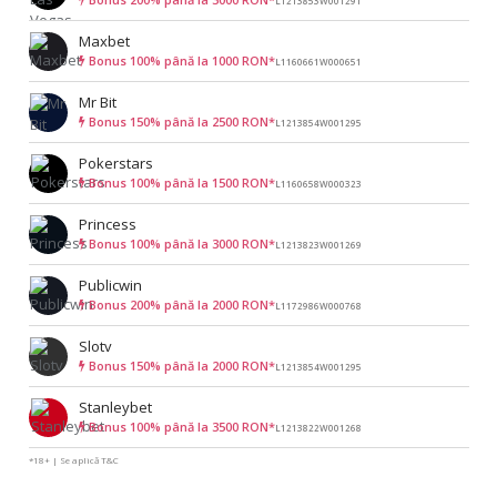
L1213853W001291
Maxbet
Bonus 100% până la 1000 RON*
L1160661W000651
Mr Bit
Bonus 150% până la 2500 RON*
L1213854W001295
Pokerstars
Bonus 100% până la 1500 RON*
L1160658W000323
Princess
Bonus 100% până la 3000 RON*
L1213823W001269
Publicwin
Bonus 200% până la 2000 RON*
L1172986W000768
Slotv
Bonus 150% până la 2000 RON*
L1213854W001295
Stanleybet
Bonus 100% până la 3500 RON*
L1213822W001268
*18+ | Se aplică T&C