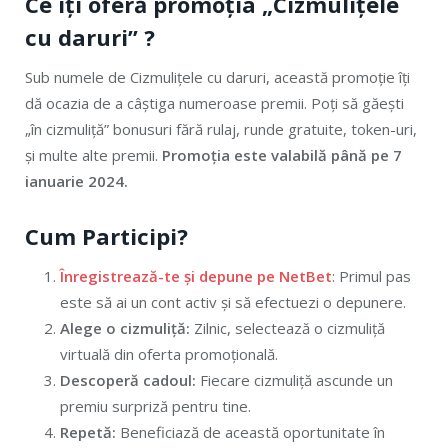
Ce îți oferă promoția „Cizmulițele
cu daruri” ?
Sub numele de Cizmulițele cu daruri, această promoție îți
dă ocazia de a câștiga numeroase premii. Poți să găești
„în cizmuliță” bonusuri fără rulaj, runde gratuite, token-uri,
și multe alte premii.
Promoția este valabilă până pe 7
ianuarie 2024.
Cum Participi?
Înregistrează-te și depune pe NetBet
: Primul pas
este să ai un cont activ și să efectuezi o depunere.
Alege o cizmuliță:
Zilnic, selectează o cizmuliță
virtuală din oferta promoțională.
Descoperă cadoul:
Fiecare cizmuliță ascunde un
premiu surpriză pentru tine.
Repetă:
Beneficiază de această oportunitate în