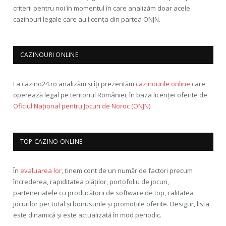
criterii pentru noi în momentul în care analizăm doar acele
cazinouri legale care au licența din partea ONJN.
CAZINOURI ONLINE
La cazino24.ro analizăm și îți prezentăm
cazinourile online
care
operează legal pe teritoriul României, în baza licenței oferite de
Oficiul Național pentru Jocuri de Noroc (ONJN)
.
TOP CAZINO ONLINE
În
evaluarea lor
, ținem cont de un număr de factori precum
încrederea, rapiditatea plăților, portofoliu de jocuri,
parteneriatele cu producătorii de software de top, calitatea
jocurilor per total și bonusurile și promoțiile oferite. Desigur, lista
este dinamică și este actualizată în mod periodic.