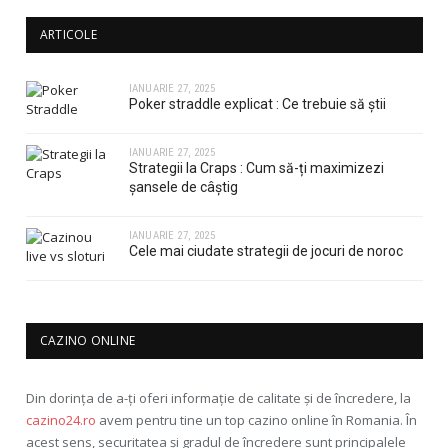
ARTICOLE
IANUARIE 27, 2025
Poker straddle explicat : Ce trebuie să știi
IANUARIE 27, 2025
Strategii la Craps : Cum să-ți maximizezi
șansele de câștig
IANUARIE 27, 2025
Cele mai ciudate strategii de jocuri de noroc
CAZINO ONLINE
Din dorința de a-ți oferi informație de calitate și de încredere, la
cazino24.ro
avem pentru tine un top cazino online în Romania. În
acest sens, securitatea și gradul de încredere sunt principalele