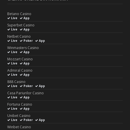
Betano Casino
Live
App
Superbet Casino
Live
App
Netbet Casino
Live
Poker
App
Winmasters Casino
Live
App
Mozzart Casino
Live
App
Admiral Casino
Live
App
888 Casino
Live
Poker
App
Casa Pariurilor Casino
Live
App
Fortuna Casino
Live
App
Unibet Casino
Live
Poker
App
Winbet Casino