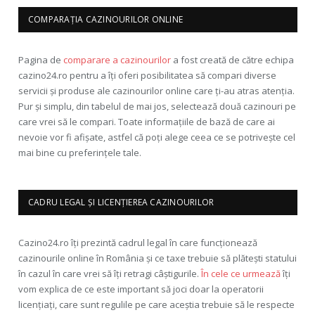
COMPARAȚIA CAZINOURILOR ONLINE
Pagina de
comparare a cazinourilor
a fost creată de către echipa
cazino24.ro pentru a îți oferi posibilitatea să compari diverse
servicii și produse ale cazinourilor online care ți-au atras atenția.
Pur și simplu, din tabelul de mai jos, selectează două cazinouri pe
care vrei să le compari. Toate informațiile de bază de care ai
nevoie vor fi afișate, astfel că poți alege ceea ce se potrivește cel
mai bine cu preferințele tale.
CADRU LEGAL ȘI LICENȚIEREA CAZINOURILOR
Cazino24.ro îți prezintă cadrul legal în care funcționează
cazinourile online în România și ce taxe trebuie să plătești statului
în cazul în care vrei să îți retragi câștigurile.
În cele ce urmează
îți
vom explica de ce este important să joci doar la operatorii
licențiați, care sunt regulile pe care aceștia trebuie să le respecte