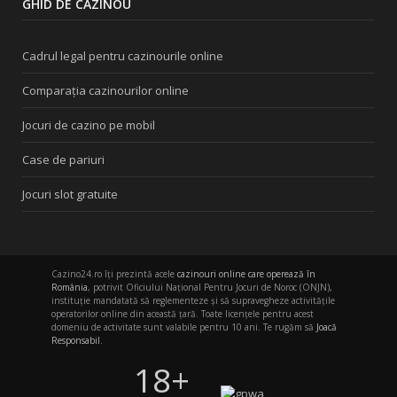
GHID DE CAZINOU
Cadrul legal pentru cazinourile online
Comparația cazinourilor online
Jocuri de cazino pe mobil
Case de pariuri
Jocuri slot gratuite
Cazino24.ro îți prezintă acele
cazinouri online care operează în
România
, potrivit Oficiului Național Pentru Jocuri de Noroc (ONJN),
instituție mandatată să reglementeze și să supravegheze activitățile
operatorilor online din această țară. Toate licențele pentru acest
domeniu de activitate sunt valabile pentru 10 ani. Te rugăm să
Joacă
Responsabil
.
18+