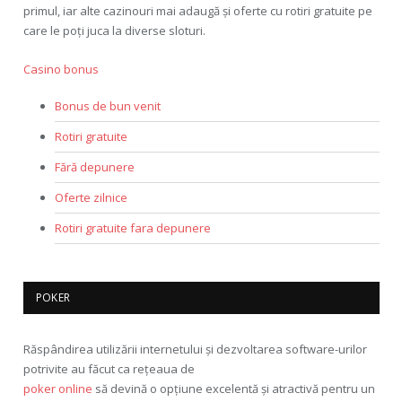
primul, iar alte cazinouri mai adaugă și oferte cu rotiri gratuite pe
care le poți juca la diverse sloturi.
Casino bonus
Bonus de bun venit
Rotiri gratuite
Fără depunere
Oferte zilnice
Rotiri gratuite fara depunere
POKER
Răspândirea utilizării internetului și dezvoltarea software-urilor
potrivite au făcut ca rețeaua de
poker online
să devină o opțiune excelentă și atractivă pentru un