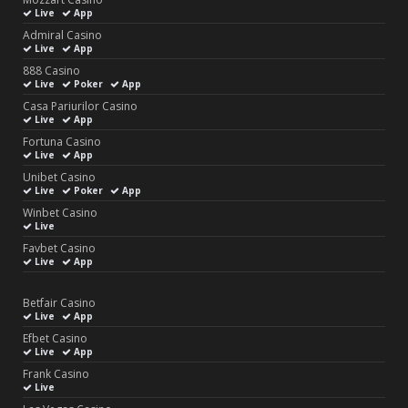
Live
App
Admiral Casino
Live
App
888 Casino
Live
Poker
App
Casa Pariurilor Casino
Live
App
Fortuna Casino
Live
App
Unibet Casino
Live
Poker
App
Winbet Casino
Live
Favbet Casino
Live
App
Betfair Casino
Live
App
Efbet Casino
Live
App
Frank Casino
Live