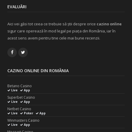
EVALUĂRI
Aici vei găsi tot ceea ce trebuie să știi despre orice
cazino online
sigur care operează în mod legal pe piața din România, iar în
acest sens avem pentru tine cele mai bune recenzii.
Facebook
Twitter
CAZINO ONLINE DIN ROMÂNIA
Betano Casino
Live
App
Superbet Casino
Live
App
Netbet Casino
Live
Poker
App
Winmasters Casino
Live
App
Mozzart Casino