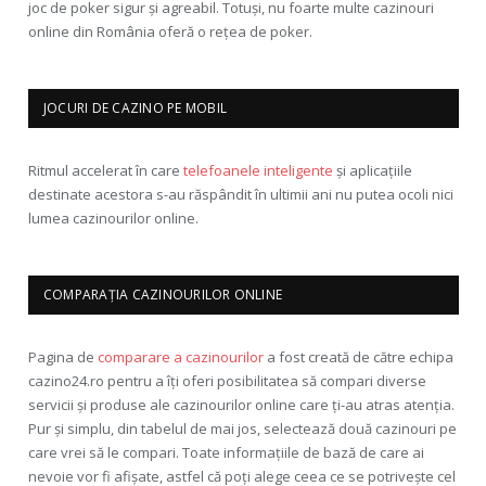
joc de poker sigur și agreabil. Totuși, nu foarte multe cazinouri
online din România oferă o rețea de poker.
JOCURI DE CAZINO PE MOBIL
Ritmul accelerat în care
telefoanele inteligente
și aplicațiile
destinate acestora s-au răspândit în ultimii ani nu putea ocoli nici
lumea cazinourilor online.
COMPARAȚIA CAZINOURILOR ONLINE
Pagina de
comparare a cazinourilor
a fost creată de către echipa
cazino24.ro pentru a îți oferi posibilitatea să compari diverse
servicii și produse ale cazinourilor online care ți-au atras atenția.
Pur și simplu, din tabelul de mai jos, selectează două cazinouri pe
care vrei să le compari. Toate informațiile de bază de care ai
nevoie vor fi afișate, astfel că poți alege ceea ce se potrivește cel