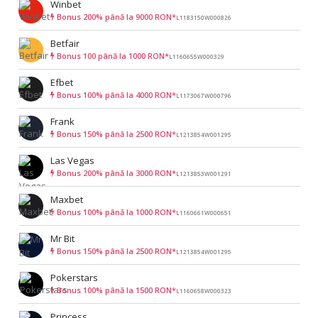
Winbet
Bonus 200% până la 9000 RON*
L1183150W000826
Betfair
Bonus 100 până la 1000 RON*
L1160655W000329
Efbet
Bonus 100% până la 4000 RON*
L1173067W000796
Frank
Bonus 150% până la 2500 RON*
L1213854W001295
Las Vegas
Bonus 200% până la 3000 RON*
L1213853W001291
Maxbet
Bonus 100% până la 1000 RON*
L1160661W000651
Mr Bit
Bonus 150% până la 2500 RON*
L1213854W001295
Pokerstars
Bonus 100% până la 1500 RON*
L1160658W000323
Princess