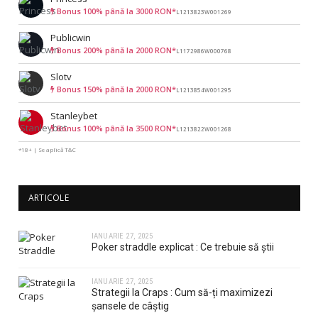
Bonus 100% până la 3000 RON*
L1213823W001269
Publicwin
Bonus 200% până la 2000 RON*
L1172986W000768
Slotv
Bonus 150% până la 2000 RON*
L1213854W001295
Stanleybet
Bonus 100% până la 3500 RON*
L1213822W001268
*18+ | Se aplică T&C
ARTICOLE
IANUARIE 27, 2025
Poker straddle explicat : Ce trebuie să știi
IANUARIE 27, 2025
Strategii la Craps : Cum să-ți maximizezi
șansele de câștig