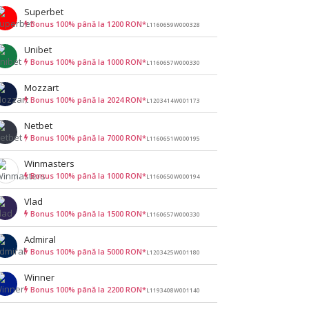
Superbet
Înscrie-te!
Bonus 100% până la 1200 RON*
L1160659W000328
Unibet
Înscrie-te!
Bonus 100% până la 1000 RON*
L1160657W000330
Mozzart
Înscrie-te!
Bonus 100% până la 2024 RON*
L1203414W001173
Netbet
Înscrie-te!
Bonus 100% până la 7000 RON*
L1160651W000195
Winmasters
Înscrie-te!
Bonus 100% până la 1000 RON*
L1160650W000194
Vlad
Înscrie-te!
Bonus 100% până la 1500 RON*
L1160657W000330
Admiral
Înscrie-te!
Bonus 100% până la 5000 RON*
L1203425W001180
Winner
Înscrie-te!
Bonus 100% până la 2200 RON*
L1193408W001140