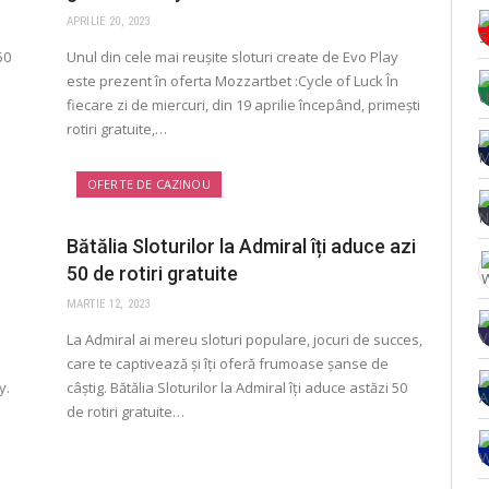
APRILIE 20, 2023
50
Unul din cele mai reușite sloturi create de Evo Play
este prezent în oferta Mozzartbet :Cycle of Luck În
fiecare zi de miercuri, din 19 aprilie începând, primești
rotiri gratuite,…
OFERTE DE CAZINOU
Bătălia Sloturilor la Admiral îți aduce azi
50 de rotiri gratuite
MARTIE 12, 2023
La Admiral ai mereu sloturi populare, jocuri de succes,
care te captivează și îți oferă frumoase șanse de
y.
câștig. Bătălia Sloturilor la Admiral îți aduce astăzi 50
de rotiri gratuite…