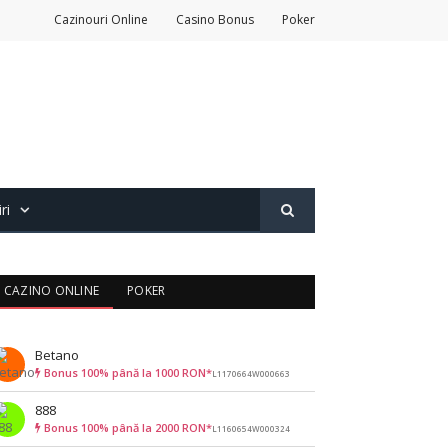
Cazinouri Online
Casino Bonus
Poker
iri
CAZINO ONLINE
POKER
Betano
Înscrie-te!
Bonus 100% până la 1000 RON*
L1170664W000663
888
Înscrie-te!
Bonus 100% până la 2000 RON*
L1160654W000324