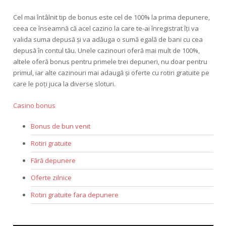
Cel mai întâlnit tip de bonus este cel de 100% la prima depunere,
ceea ce înseamnă că acel cazino la care te-ai înregistrat îți va
valida suma depusă și va adăuga o sumă egală de bani cu cea
depusă în contul tău. Unele cazinouri oferă mai mult de 100%,
altele oferă bonus pentru primele trei depuneri, nu doar pentru
primul, iar alte cazinouri mai adaugă și oferte cu rotiri gratuite pe
care le poți juca la diverse sloturi.
Casino bonus
Bonus de bun venit
Rotiri gratuite
Fără depunere
Oferte zilnice
Rotiri gratuite fara depunere