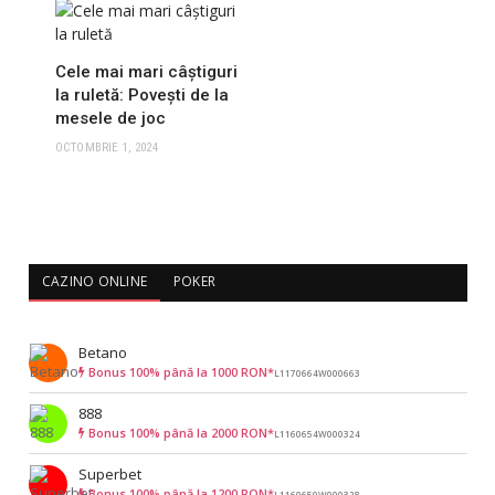
Cele mai mari câștiguri
la ruletă: Povești de la
mesele de joc
OCTOMBRIE 1, 2024
CAZINO ONLINE
POKER
Betano
Bonus 100% până la 1000 RON*
L1170664W000663
888
Bonus 100% până la 2000 RON*
L1160654W000324
Superbet
Bonus 100% până la 1200 RON*
L1160659W000328