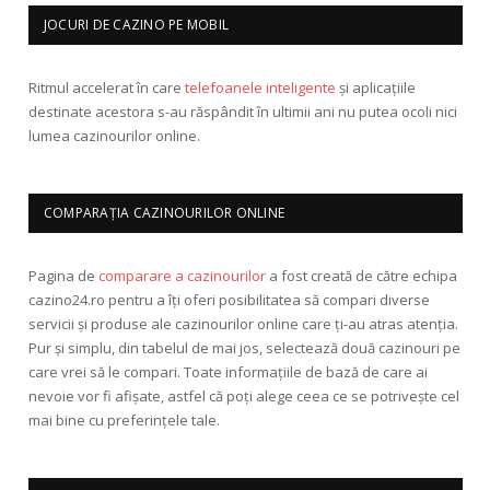
JOCURI DE CAZINO PE MOBIL
Ritmul accelerat în care
telefoanele inteligente
și aplicațiile
destinate acestora s-au răspândit în ultimii ani nu putea ocoli nici
lumea cazinourilor online.
COMPARAȚIA CAZINOURILOR ONLINE
Pagina de
comparare a cazinourilor
a fost creată de către echipa
cazino24.ro pentru a îți oferi posibilitatea să compari diverse
servicii și produse ale cazinourilor online care ți-au atras atenția.
Pur și simplu, din tabelul de mai jos, selectează două cazinouri pe
care vrei să le compari. Toate informațiile de bază de care ai
nevoie vor fi afișate, astfel că poți alege ceea ce se potrivește cel
mai bine cu preferințele tale.