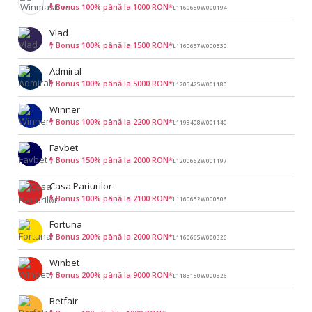
Bonus 100% până la 1000 RON*
L1160650W000194
Vlad
Bonus 100% până la 1500 RON*
L1160657W000330
Admiral
Bonus 100% până la 5000 RON*
L1203425W001180
Winner
Bonus 100% până la 2200 RON*
L1193408W001140
Favbet
Bonus 150% până la 2000 RON*
L1200662W001197
Casa Pariurilor
Bonus 100% până la 2100 RON*
L1160652W000306
Fortuna
Bonus 200% până la 2000 RON*
L1160665W000326
Winbet
Bonus 200% până la 9000 RON*
L1183150W000826
Betfair