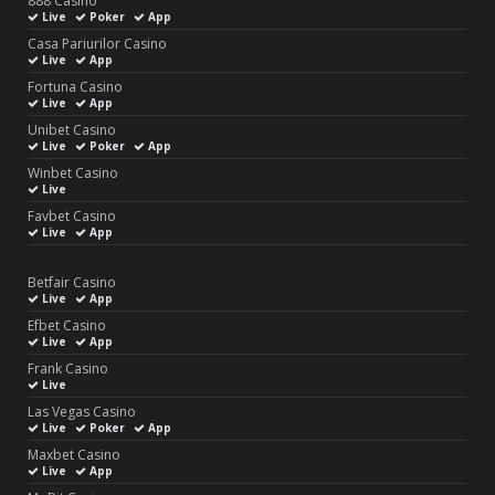
888 Casino
Live
Poker
App
Casa Pariurilor Casino
Live
App
Fortuna Casino
Live
App
Unibet Casino
Live
Poker
App
Winbet Casino
Live
Favbet Casino
Live
App
Betfair Casino
Live
App
Efbet Casino
Live
App
Frank Casino
Live
Las Vegas Casino
Live
Poker
App
Maxbet Casino
Live
App