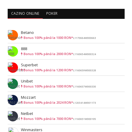
CAZINO ONLINE
POKER
Betano
Bonus 100% până la 1000 RON*
L1170664W000663
888
Bonus 100% până la 2000 RON*
L1160654W000324
Superbet
Bonus 100% până la 1200 RON*
L1160659W000328
Unibet
Bonus 100% până la 1000 RON*
L1160657W000330
Mozzart
Bonus 100% până la 2024 RON*
L1203414W001173
Netbet
Bonus 100% până la 7000 RON*
L1160651W000195
Winmasters