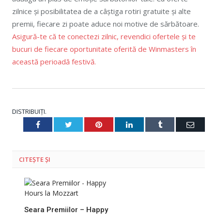
zilnice și posibilitatea de a câștiga rotiri gratuite și alte
premii, fiecare zi poate aduce noi motive de sărbătoare.
Asigură-te că te conectezi zilnic, revendici ofertele și te
bucuri de fiecare oportunitate oferită de Winmasters în
această perioadă festivă.
DISTRIBUIȚI.
Facebook
Twitter
Pinterest
LinkedIn
Tumblr
Email
CITEȘTE ȘI
Seara Premiilor – Happy