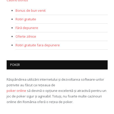
Bonus de bun venit
Rotiri gratuite
Fără depunere
Oferte zilnice
Rotiri gratuite fara depunere
POKER
Răspândirea utilizării internetului și dezvoltarea software-urilor
potrivite au făcut ca rețeaua de
poker online
să devină o opțiune excelentă și atractivă pentru un
joc de poker sigur și agreabil. Totuși, nu foarte multe cazinouri
online din România oferă o rețea de poker.