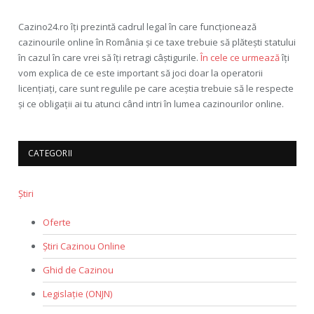
Cazino24.ro îți prezintă cadrul legal în care funcționează
cazinourile online în România și ce taxe trebuie să plătești statului
în cazul în care vrei să îți retragi câștigurile.
În cele ce urmează
îți
vom explica de ce este important să joci doar la operatorii
licențiați, care sunt regulile pe care aceștia trebuie să le respecte
și ce obligații ai tu atunci când intri în lumea cazinourilor online.
CATEGORII
Știri
Oferte
Știri Cazinou Online
Ghid de Cazinou
Legislație (ONJN)