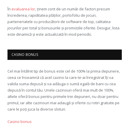
În
evaluarea lor
, ținem cont de un număr de factori precum
încrederea, rapiditatea plăților, portofoliu de jocuri,
parteneriatele cu producătorii de software de top, calitatea
jocurilor per total și bonusurile și promoțiile oferite. Desigur, lista
este dinamică și este actualizată în mod periodic.
CASINO BONUS
Cel mai întâlnit tip de bonus este cel de 100% la prima depunere,
ceea ce înseamnă că acel cazino la care te-ai înregistrat îți va
valida suma depusă și va adăuga o sumă egală de bani cu cea
depusă în contul tău. Unele cazinouri oferă mai mult de 100%,
altele oferă bonus pentru primele trei depuneri, nu doar pentru
primul, iar alte cazinouri mai adaugă și oferte cu rotiri gratuite pe
care le poți juca la diverse sloturi.
Casino bonus