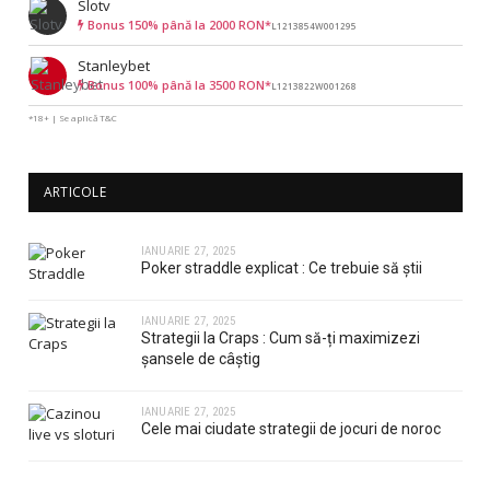
Slotv
Bonus 150% până la 2000 RON*
L1213854W001295
Stanleybet
Bonus 100% până la 3500 RON*
L1213822W001268
*18+ | Se aplică T&C
ARTICOLE
IANUARIE 27, 2025
Poker straddle explicat : Ce trebuie să știi
IANUARIE 27, 2025
Strategii la Craps : Cum să-ți maximizezi
șansele de câștig
IANUARIE 27, 2025
Cele mai ciudate strategii de jocuri de noroc