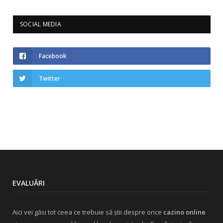
SOCIAL MEDIA
Facebook
Twitter
EVALUĂRI
Aici vei găsi tot ceea ce trebuie să știi despre orice
cazino online