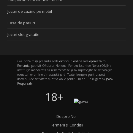
Jocuri de cazino pe mobil
Case de pariuri
Jocuri slot gratuite
Cazino24.ro îți prezintă acele
cazinouri online care operează în
România
, potrivit Oficiului Național Pentru Jocuri de Noroc (ONJN),
instituție mandatată să reglementeze și să supravegheze activitățile
operatorilor online din această țară. Toate licențele pentru acest
domeniu de activitate sunt valabile pentru 10 ani. Te rugăm să
Joacă
Responsabil
.
18+
Despre Noi
Termeni și Condiții