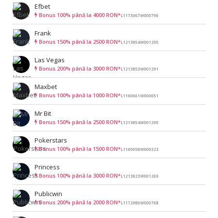
Efbet
Bonus 100% până la 4000 RON*
L1173067W000796
Frank
Bonus 150% până la 2500 RON*
L1213854W001295
Las Vegas
Bonus 200% până la 3000 RON*
L1213853W001291
Maxbet
Bonus 100% până la 1000 RON*
L1160661W000651
Mr Bit
Bonus 150% până la 2500 RON*
L1213854W001295
Pokerstars
Bonus 100% până la 1500 RON*
L1160658W000323
Princess
Bonus 100% până la 3000 RON*
L1213823W001269
Publicwin
Bonus 200% până la 2000 RON*
L1172986W000768