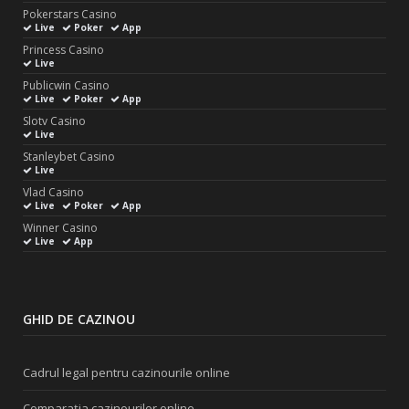
Pokerstars Casino
Live
Poker
App
Princess Casino
Live
Publicwin Casino
Live
Poker
App
Slotv Casino
Live
Stanleybet Casino
Live
Vlad Casino
Live
Poker
App
Winner Casino
Live
App
GHID DE CAZINOU
Cadrul legal pentru cazinourile online
Comparația cazinourilor online