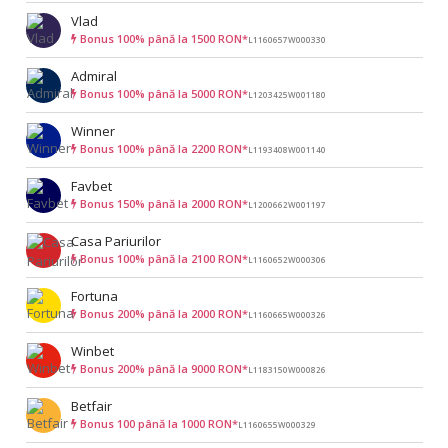
Vlad
Bonus 100% până la 1500 RON*
L1160657W000330
Admiral
Bonus 100% până la 5000 RON*
L1203425W001180
Winner
Bonus 100% până la 2200 RON*
L1193408W001140
Favbet
Bonus 150% până la 2000 RON*
L1200662W001197
Casa Pariurilor
Bonus 100% până la 2100 RON*
L1160652W000306
Fortuna
Bonus 200% până la 2000 RON*
L1160665W000326
Winbet
Bonus 200% până la 9000 RON*
L1183150W000826
Betfair
Bonus 100 până la 1000 RON*
L1160655W000329