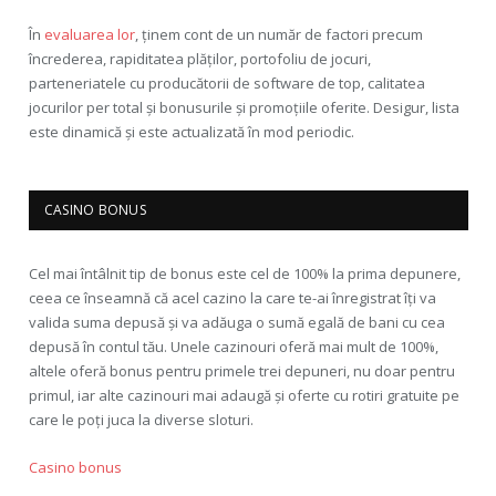
În
evaluarea lor
, ținem cont de un număr de factori precum
încrederea, rapiditatea plăților, portofoliu de jocuri,
parteneriatele cu producătorii de software de top, calitatea
jocurilor per total și bonusurile și promoțiile oferite. Desigur, lista
este dinamică și este actualizată în mod periodic.
CASINO BONUS
Cel mai întâlnit tip de bonus este cel de 100% la prima depunere,
ceea ce înseamnă că acel cazino la care te-ai înregistrat îți va
valida suma depusă și va adăuga o sumă egală de bani cu cea
depusă în contul tău. Unele cazinouri oferă mai mult de 100%,
altele oferă bonus pentru primele trei depuneri, nu doar pentru
primul, iar alte cazinouri mai adaugă și oferte cu rotiri gratuite pe
care le poți juca la diverse sloturi.
Casino bonus