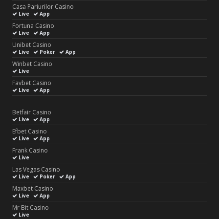
Casa Pariurilor Casino
Live
App
Fortuna Casino
Live
App
Unibet Casino
Live
Poker
App
Winbet Casino
Live
Favbet Casino
Live
App
Betfair Casino
Live
App
Efbet Casino
Live
App
Frank Casino
Live
Las Vegas Casino
Live
Poker
App
Maxbet Casino
Live
App
Mr Bit Casino
Live