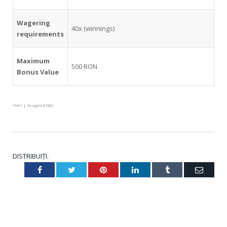
Wagering
40x (winnings)
requirements
Maximum
500 RON
Bonus Value
*18+ | Se aplică T&C
DISTRIBUIȚI.
Facebook
Twitter
Pinterest
LinkedIn
Tumblr
Email