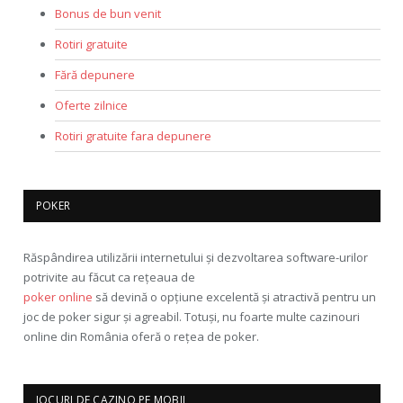
Bonus de bun venit
Rotiri gratuite
Fără depunere
Oferte zilnice
Rotiri gratuite fara depunere
POKER
Răspândirea utilizării internetului și dezvoltarea software-urilor
potrivite au făcut ca rețeaua de
poker online
să devină o opțiune excelentă și atractivă pentru un
joc de poker sigur și agreabil. Totuși, nu foarte multe cazinouri
online din România oferă o rețea de poker.
JOCURI DE CAZINO PE MOBIL