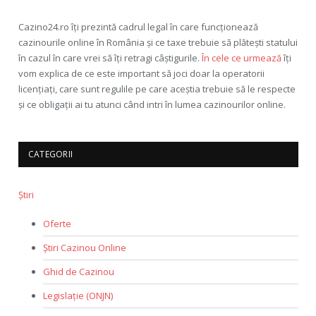
Cazino24.ro îți prezintă cadrul legal în care funcționează
cazinourile online în România și ce taxe trebuie să plătești statului
în cazul în care vrei să îți retragi câștigurile.
În cele ce urmează
îți
vom explica de ce este important să joci doar la operatorii
licențiați, care sunt regulile pe care aceștia trebuie să le respecte
și ce obligații ai tu atunci când intri în lumea cazinourilor online.
CATEGORII
Știri
Oferte
Știri Cazinou Online
Ghid de Cazinou
Legislație (ONJN)