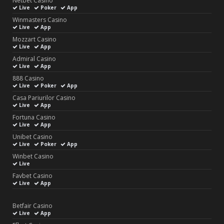
Netbet Casino
Live
Poker
App
Winmasters Casino
Live
App
Mozzart Casino
Live
App
Admiral Casino
Live
App
888 Casino
Live
Poker
App
Casa Pariurilor Casino
Live
App
Fortuna Casino
Live
App
Unibet Casino
Live
Poker
App
Winbet Casino
Live
Favbet Casino
Live
App
Betfair Casino
Live
App