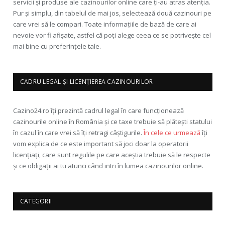
servicii și produse ale cazinourilor online care ți-au atras atenția.
Pur și simplu, din tabelul de mai jos, selectează două cazinouri pe
care vrei să le compari. Toate informațiile de bază de care ai
nevoie vor fi afișate, astfel că poți alege ceea ce se potrivește cel
mai bine cu preferințele tale.
CADRU LEGAL ȘI LICENȚIEREA CAZINOURILOR
Cazino24.ro îți prezintă cadrul legal în care funcționează
cazinourile online în România și ce taxe trebuie să plătești statului
în cazul în care vrei să îți retragi câștigurile.
În cele ce urmează
îți
vom explica de ce este important să joci doar la operatorii
licențiați, care sunt regulile pe care aceștia trebuie să le respecte
și ce obligații ai tu atunci când intri în lumea cazinourilor online.
CATEGORII