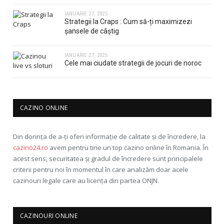
IANUARIE 27, 2025
Strategii la Craps : Cum să-ți maximizezi
șansele de câștig
IANUARIE 27, 2025
Cele mai ciudate strategii de jocuri de noroc
CAZINO ONLINE
Din dorința de a-ți oferi informație de calitate și de încredere, la
cazino24.ro
avem pentru tine un top cazino online în Romania. În
acest sens, securitatea și gradul de încredere sunt principalele
criterii pentru noi în momentul în care analizăm doar acele
cazinouri legale care au licența din partea ONJN.
CAZINOURI ONLINE