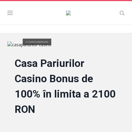
L1160652W000306
Casa Pariurilor
Casino Bonus de
100% în limita a 2100
RON