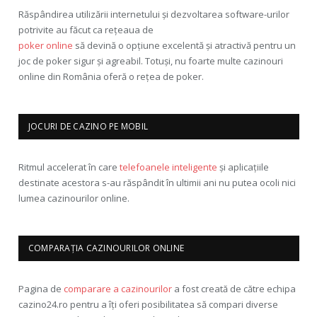
Răspândirea utilizării internetului și dezvoltarea software-urilor
potrivite au făcut ca rețeaua de
poker online
să devină o opțiune excelentă și atractivă pentru un
joc de poker sigur și agreabil. Totuși, nu foarte multe cazinouri
online din România oferă o rețea de poker.
JOCURI DE CAZINO PE MOBIL
Ritmul accelerat în care
telefoanele inteligente
și aplicațiile
destinate acestora s-au răspândit în ultimii ani nu putea ocoli nici
lumea cazinourilor online.
COMPARAȚIA CAZINOURILOR ONLINE
Pagina de
comparare a cazinourilor
a fost creată de către echipa
cazino24.ro pentru a îți oferi posibilitatea să compari diverse