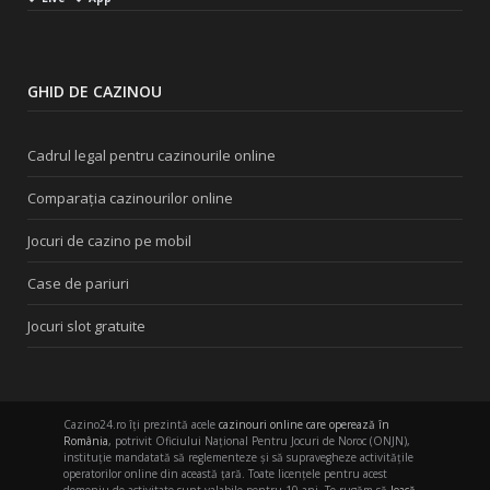
GHID DE CAZINOU
Cadrul legal pentru cazinourile online
Comparația cazinourilor online
Jocuri de cazino pe mobil
Case de pariuri
Jocuri slot gratuite
Cazino24.ro îți prezintă acele
cazinouri online care operează în
România
, potrivit Oficiului Național Pentru Jocuri de Noroc (ONJN),
instituție mandatată să reglementeze și să supravegheze activitățile
operatorilor online din această țară. Toate licențele pentru acest
domeniu de activitate sunt valabile pentru 10 ani. Te rugăm să
Joacă