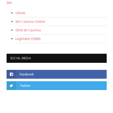
Știri
Oferte
Știri Cazinou Online
Ghid de Cazinou
Legislație (ONJN)
SOCIAL MEDIA
Facebook
Twitter